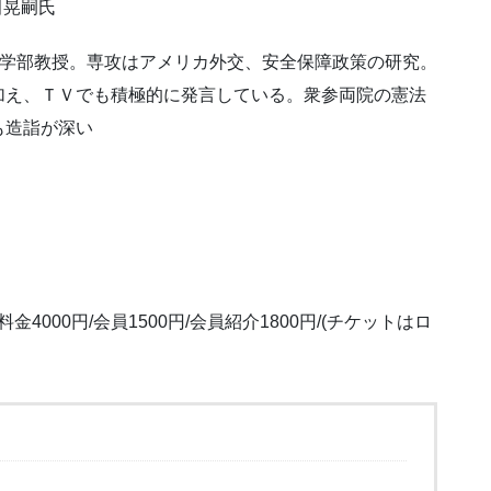
田晃嗣氏
法学部教授。専攻はアメリカ外交、安全保障政策の研究。
加え、ＴＶでも積極的に発言している。衆参両院の憲法
も造詣が深い
料金4000円/会員1500円/会員紹介1800円/(チケットはロ