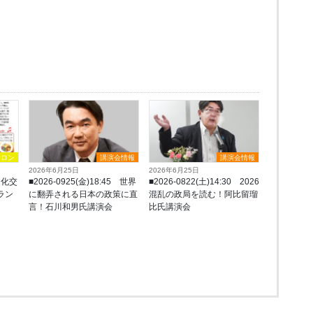
サロン
講演会情報
講演会情報
2026年6月25日
2026年6月25日
文化交
■2026-0925(金)18:45 世界
■2026-0822(土)14:30 2026
リラン
に翻弄される日本の政策に直
混乱の政局を読む！阿比留瑠
言！石川和男氏講演会
比氏講演会