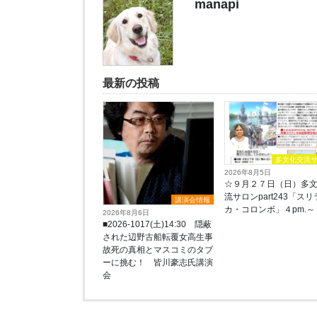
manapi
最新の投稿
多文化交流
2026年8月5日
☆９月２７日（日）多
流サロンpart243「ス
講演会情報
カ・コロンボ」４pm.～
2026年8月6日
■2026-1017(土)14:30 隠蔽
された辺野古船転覆女高生事
故死の真相とマスコミのタブ
ーに挑む！ 皆川豪志氏講演
会