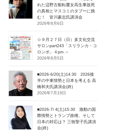
れた辺野古船転覆女高生事故死
の真相とマスコミのタブーに挑
む！ 皆川豪志氏講演会
2026年8月6日
☆９月２７日（日）多文化交流
サロンpart243「スリランカ・コ
ロンボ」４pm.～
2026年8月5日
■2026-6/20(土)14:30 2026後
半の中東情勢と日本を考える 高
橋和夫氏講演会(終)
2026年7月19日
■2026-7/ 4(土)15:30 激動の国
際情勢とトランプ政権、そして
日本の対応は？ 三牧聖子氏講演
会(終)