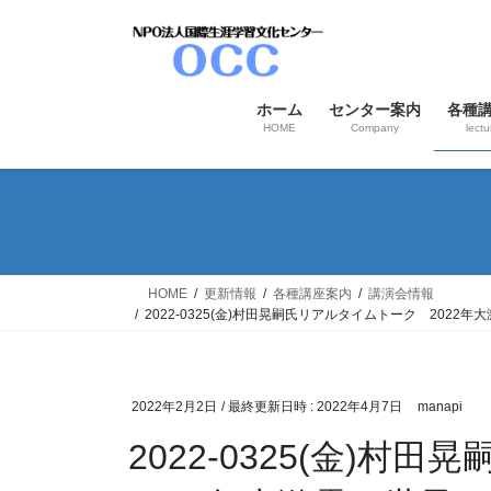
コ
ナ
ン
ビ
テ
ゲ
ン
ー
ホーム
センター案内
各種
ツ
シ
HOME
Company
lectu
へ
ョ
ス
ン
キ
に
ッ
移
プ
動
HOME
更新情報
各種講座案内
講演会情報
2022-0325(金)村田晃嗣氏リアルタイムトーク 20
2022年2月2日
/ 最終更新日時 :
2022年4月7日
manapi
2022-0325(金)