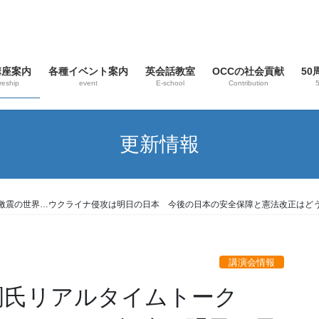
講座案内
各種イベント案内
英会話教室
OCCの社会貢献
5
reship
event
E-school
Contribution
5
更新情報
22年大激震の世界…ウクライナ侵攻は明日の日本 今後の日本の安全保障と憲法改正はどう
講演会情報
村田晃嗣氏リアルタイムトーク