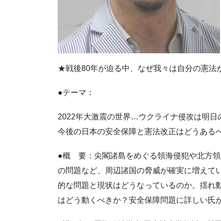
★戦後80年が迫る中、なぜ我々は自分の憲法
●テーマ：
2022年大激震の世界…ウクライナ侵攻は明日
今後の日本の安全保障と憲法改正はどうある
●概 要：尖閣諸島をめぐる領海侵犯や北方
の問題など、周辺諸国の脅威が確実に増えて
的な問題と現状はどうなっているのか。揺れ
はどう動くべきか？安全保障問題に詳しい氏