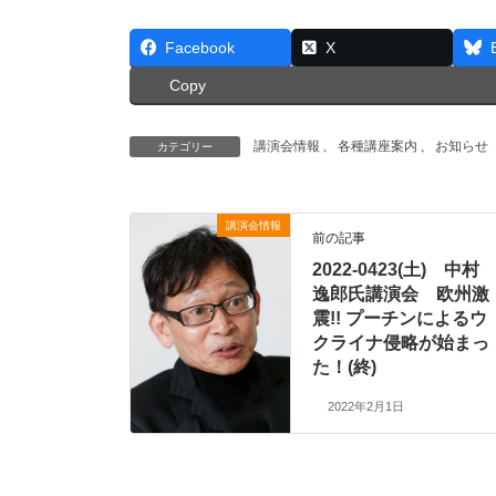
Facebook
X
Copy
講演会情報
、
各種講座案内
、
お知らせ
カテゴリー
講演会情報
前の記事
2022-0423(土) 中村
逸郎氏講演会 欧州激
震!! プーチンによるウ
クライナ侵略が始まっ
た！(終)
2022年2月1日