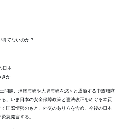
が持てないのか？
の日本
べきか！
領土問題、津軽海峡や大隅海峡を悠々と通過する中露艦隊
いる。いま日本の安全保障政策と憲法改正をめぐる本質
動く国際情勢のもと、外交のあり方を含め、今後の日本
が緊急発言する。