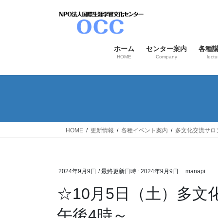
コ
ナ
ン
ビ
テ
ゲ
ン
ー
ホーム
センター案内
各種
ツ
シ
HOME
Company
lectu
へ
ョ
ス
ン
キ
に
ッ
移
プ
動
HOME
更新情報
各種イベント案内
多文化交流サロ
2024年9月9日
/ 最終更新日時 :
2024年9月9日
manapi
☆10月5日（土）多
午後4時～