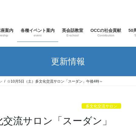
講座案内
各種イベント案内
英会話教室
OCCの社会貢献
5
reship
event
E-school
Contribution
5
更新情報
ン
☆10月5日（土）多文化交流サロン「スーダン」午後4時～
多文化交流サロン
文化交流サロン「スーダン」