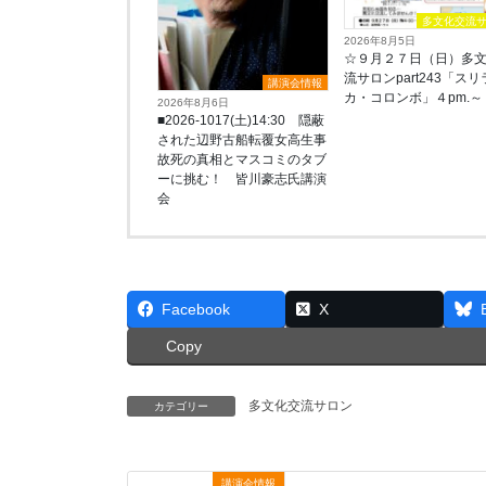
多文化交流
2026年8月5日
☆９月２７日（日）多
流サロンpart243「ス
講演会情報
カ・コロンボ」４pm.～
2026年8月6日
■2026-1017(土)14:30 隠蔽
された辺野古船転覆女高生事
故死の真相とマスコミのタブ
ーに挑む！ 皆川豪志氏講演
会
Facebook
X
Copy
多文化交流サロン
カテゴリー
講演会情報