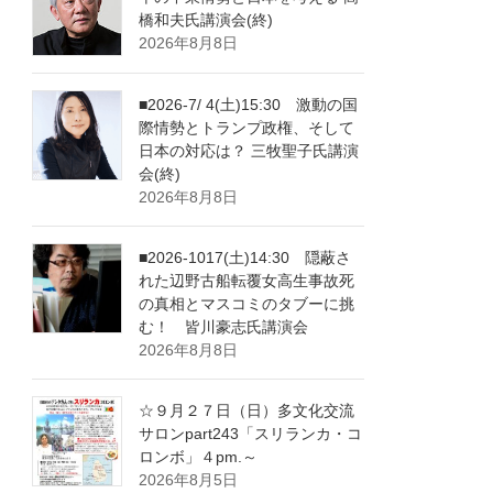
橋和夫氏講演会(終)
2026年8月8日
■2026-7/ 4(土)15:30 激動の国
際情勢とトランプ政権、そして
日本の対応は？ 三牧聖子氏講演
会(終)
2026年8月8日
■2026-1017(土)14:30 隠蔽さ
れた辺野古船転覆女高生事故死
の真相とマスコミのタブーに挑
む！ 皆川豪志氏講演会
2026年8月8日
☆９月２７日（日）多文化交流
サロンpart243「スリランカ・コ
ロンボ」４pm.～
2026年8月5日