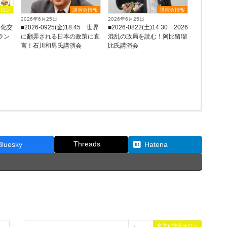
サロン
講演会情報
講演会情報
2026年6月25日
2026年6月25日
文化交
■2026-0925(金)18:45 世界
■2026-0822(土)14:30 2026
リラン
に翻弄される日本の政策に直
混乱の政局を読む！阿比留瑠
言！石川和男氏講演会
比氏講演会
Threads
Bluesky
Hatena
多文化交流サロン