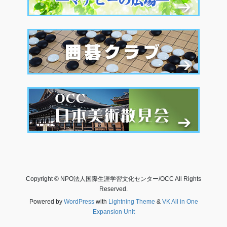
Copyright © NPO法人国際生涯学習文化センター/OCC All Rights
Reserved.
Powered by
WordPress
with
Lightning Theme
&
VK All in One
Expansion Unit