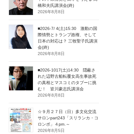
橋和夫氏講演会(終)
2026年8月8日
■2026-7/ 4(土)15:30 激動の国
際情勢とトランプ政権、そして
日本の対応は？ 三牧聖子氏講演
会(終)
2026年8月8日
■2026-1017(土)14:30 隠蔽さ
れた辺野古船転覆女高生事故死
の真相とマスコミのタブーに挑
む！ 皆川豪志氏講演会
2026年8月8日
☆９月２７日（日）多文化交流
サロンpart243「スリランカ・コ
ロンボ」４pm.～
2026年8月5日