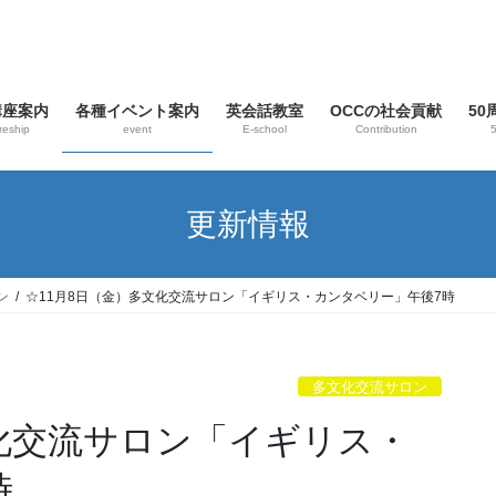
講座案内
各種イベント案内
英会話教室
OCCの社会貢献
5
reship
event
E-school
Contribution
5
更新情報
ン
☆11月8日（金）多文化交流サロン「イギリス・カンタベリー」午後7時
多文化交流サロン
文化交流サロン「イギリス・
時