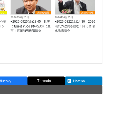
サロン
講演会情報
講演会情報
2026年6月25日
2026年6月25日
文化交
■2026-0925(金)18:45 世界
■2026-0822(土)14:30 2026
リラン
に翻弄される日本の政策に直
混乱の政局を読む！阿比留瑠
言！石川和男氏講演会
比氏講演会
Threads
Bluesky
Hatena