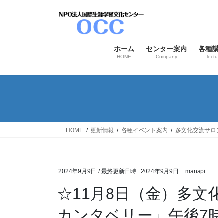
コ
ナ
ン
ビ
テ
ゲ
ン
ー
ホーム
センター案内
各種
ツ
シ
HOME
Company
lectu
へ
ョ
ス
ン
キ
に
ッ
移
プ
動
HOME
更新情報
各種イベント案内
多文化交流サロ
2024年9月9日
/ 最終更新日時 :
2024年9月9日
manapi
☆11月8日（金）多
カンタベリー」午後7