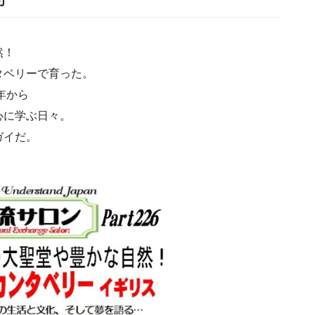
然！
タベリーで育った。
年から
心に学ぶ日々。
ガイだ。